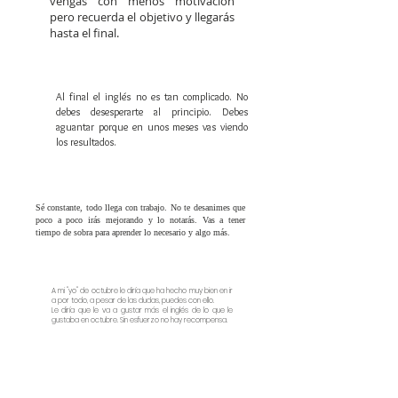
vengas con menos motivación
pero recuerda el objetivo y llegarás
hasta el final.
Al final el inglés no es tan complicado. No
debes desesperarte al principio. Debes
aguantar porque en unos meses vas viendo
los resultados.
Sé constante, todo llega con trabajo. No te desanimes que
poco a poco irás mejorando y lo notarás. Vas a tener
tiempo de sobra para aprender lo necesario y algo más.
A mi "yo" de octubre le diría que ha hecho muy bien en ir
a por todo, a pesar de las dudas, puedes con ello.
Le diría que le va a gustar más el inglés de lo que le
gustaba en octubre. Sin esfuerzo no hay recompensa.