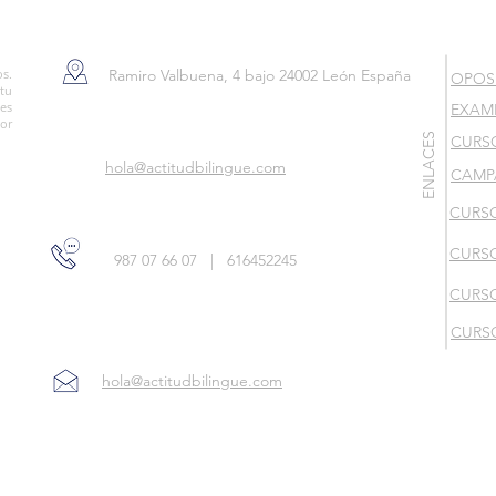
os.
Ramiro Valbuena, 4 bajo 24002 León España
OPOSI
tu
ies
EXAM
or
ENLACES
CURS
hola@actitudbilingue.com
CAMP
CURS
CURSO
987 07 66 07
|
616452245
CURSO
CURSO
hola@actitudbilingue.com