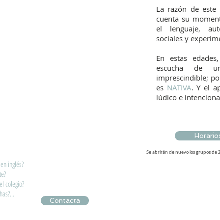
La razón de este
cuenta su momento
el lenguaje, aut
sociales y experim
En estas edades
escucha de un
imprescindible; po
es
NATIVA
. Y el a
lúdico e intencion
Horarios
Se abrirán de nuevo los grupos de 2
en inglés?
te?
l colegio?
has?...
Contacta