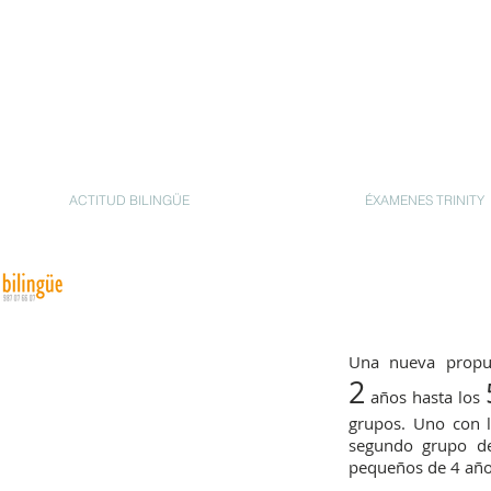
S
ACTITUD BILINGÜE
ÉXAMENES TRINITY
Una nueva propue
2
años hasta los
grupos. Uno con 
segundo grupo d
pequeños de 4 años