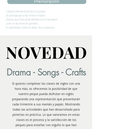
Preinscripción
Si deseas información de horarios y grupos
¿Te preocupa que tu hijo rechace el inglés?
¿Quieres que tu hijo pueda defenderse en el extranjero?
¿Crees en otra forma de aprender?...
Te respondemos a todas las dudas. Ven a conocernos.
NOVEDAD
NOVEDAD
Drama - Songs - Crafts
Si quieres completar las clases de ingles con una
hora más, os ofrecemos la posibilidad de que
vuestro peque pueda disfrutar en inglés
preparando una representación que presentarán
cada trimestre a sus mamás y papás. Mostrando
todas las actividades que han desarrollado para
ponerlas en práctica. Lo que valoramos en estas
clases es el proceso y la satisfacción de los
peques para enseñar con orgullo lo que han