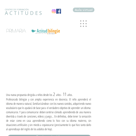
Aula virtual
CENTRO DE FORMACIÓN
ACTITUDES
primaria
2
11
Una nueva propuesta dirigida a niños desde los
años -
años.
Profesorado bilingüe y con amplia experiencia en docencia. El niño aprenderá el
idioma de manera natural, familiarizándose con los nuevos sonidos, adquiriendo nuevo
vocabulario que le ayudará de base para el verdadero objetivo de aprender un idioma:
comunicarse. Y para comunicarse deben sentirse cómodo aprendiendo de una manera
divertida a través de canciones, vídeos y juego... En definitiva, debe tener la sensación
de estar como en casa aprendiendo como lo hizo con su idioma materno, sin
situaciones artificiales y sin miedo a equivocarse (precisamente lo que hizo tanto daño
al aprendizaje del inglés de los adultos de hoy).