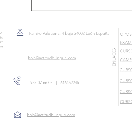
os.
Ramiro Valbuena, 4 bajo 24002 León España
OPOSI
tu
ies
EXAM
or
ENLACES
CURS
hola@actitudbilingue.com
CAMP
CURS
CURSO
987 07 66 07
|
616452245
CURSO
CURSO
hola@actitudbilingue.com