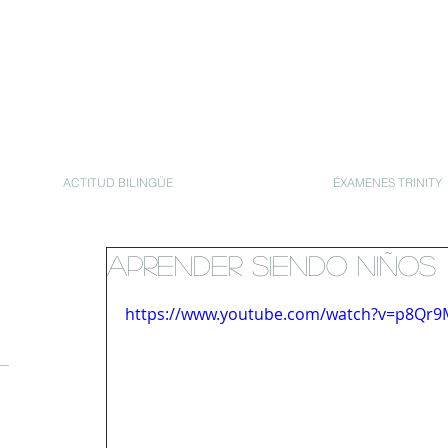
S
ACTITUD BILINGÜE
ÉXAMENES TRINITY
APRENDER SIENDO NIÑOS
https://www.youtube.com/watch?v=p8Qr