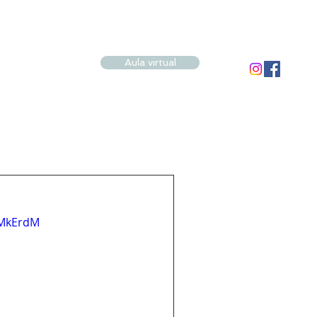
Aula virtual
9MkErdM