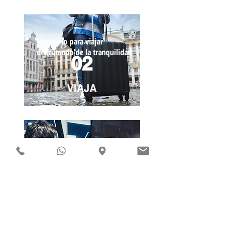
Necesario para viajar
disfrutando de la tranquilidad
02
VIAJA
Tienes nivel y quieres
mantenerlo
03
DEBATE