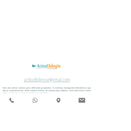
actitudbilingue@gmail.com
Este sitio utiliza cookies para diferentes propósitos. Si continúa navegando entendemos que
das tu consentimiento. Visite nuestra Política de cookies para obtener más información sobre
cómo y por qué se usan las cookies en este sitio.
Política de Cookies
987 07 66 07
|
616452245
Política de Privacidad
hola@actitudbilingue.com
Ramiro Valbuena, 4 bajo 24002 León España
OPOSICIONES PRIMARIA Y SECUNDARIA
EXAMEN TRINITY CONVOCATORIAS