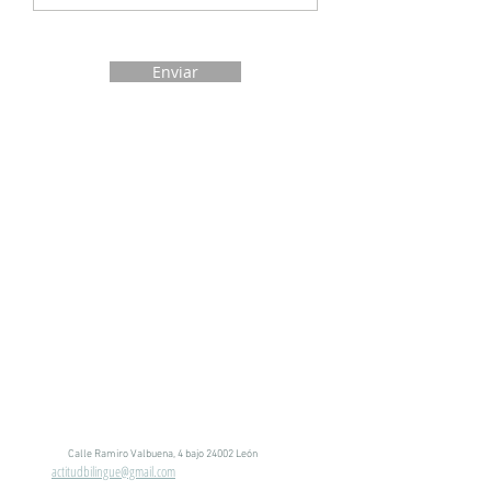
Enviar
Calle Ramiro Valbuena, 4 bajo 24002 León
actitudbilingue@gmail.com