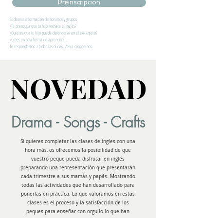
Preinscripción
Si deseas información de horarios y grupos
¿Te preocupa que tu hijo rechace el inglés?
¿Quieres que tu hijo pueda defenderse en el extranjero?
¿Crees en otra forma de aprender?...
Te respondemos a todas las dudas. Ven a conocernos.
NOVEDAD
NOVEDAD
Drama - Songs - Crafts
Si quieres completar las clases de ingles con una
hora más, os ofrecemos la posibilidad de que
vuestro peque pueda disfrutar en inglés
preparando una representación que presentarán
cada trimestre a sus mamás y papás. Mostrando
todas las actividades que han desarrollado para
ponerlas en práctica. Lo que valoramos en estas
clases es el proceso y la satisfacción de los
peques para enseñar con orgullo lo que han