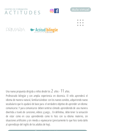
Aula virtual
CENTRO DE FORMACIÓN
ACTITUDES
primaria
2
11
Una nueva propuesta dirigida a niños desde los
años -
años.
Profesorado bilingüe y con amplia experiencia en docencia. El niño aprenderá el
idioma de manera natural, familiarizándose con los nuevos sonidos, adquiriendo nuevo
vocabulario que le ayudará de base para el verdadero objetivo de aprender un idioma:
comunicarse. Y para comunicarse deben sentirse cómodo aprendiendo de una manera
divertida a través de canciones, vídeos y juego... En definitiva, debe tener la sensación
de estar como en casa aprendiendo como lo hizo con su idioma materno, sin
situaciones artificiales y sin miedo a equivocarse (precisamente lo que hizo tanto daño
al aprendizaje del inglés de los adultos de hoy).