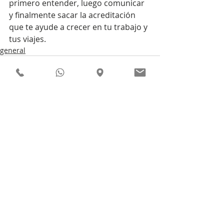
primero entender, luego comunicar 
y finalmente sacar la acreditación 
que te ayude a crecer en tu trabajo y 
tus viajes.
general
Comentarios
Escribir un comentario...
Este sitio utiliza cookies para diferentes propósitos. Si continúa navegando entendemos que
das tu consentimiento. Visite nuestra Política de cookies para obtener más información sobre
cómo y por qué se usan las cookies en este sitio.
Política de Cookies
987 07 66 07
|
616452245
Política de Privacidad
hola@actitudbilingue.com