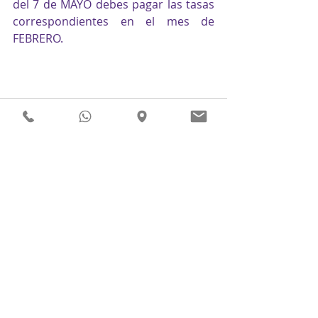
del 7 de MAYO debes pagar las tasas 
correspondientes en el mes de 
FEBRERO.
Comentarios
Escribir un comentario...
Este sitio utiliza cookies para diferentes propósitos. Si continúa navegando entendemos que
das tu consentimiento. Visite nuestra Política de cookies para obtener más información sobre
cómo y por qué se usan las cookies en este sitio.
Política de Cookies